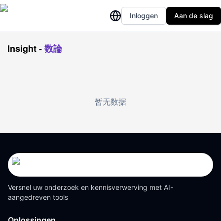
Inloggen
Aan de slag
Insight
-
数論
暂无数据
Versnel uw onderzoek en kennisverwerving met AI-
aangedreven tools
Oplossingen