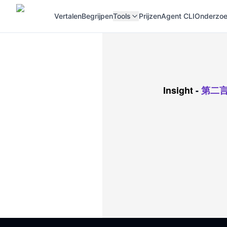
Vertalen
Begrijpen
Tools
Prijzen
Agent CLI
Onderzoek
Insight
-
第二