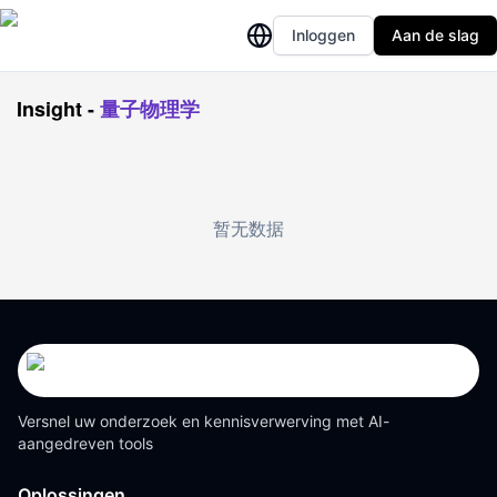
Inloggen
Aan de slag
Insight
-
量子物理学
暂无数据
Versnel uw onderzoek en kennisverwerving met AI-
aangedreven tools
Oplossingen