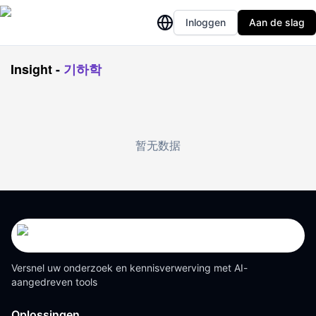
Inloggen
Aan de slag
Insight
-
기하학
暂无数据
Versnel uw onderzoek en kennisverwerving met AI-
aangedreven tools
Oplossingen