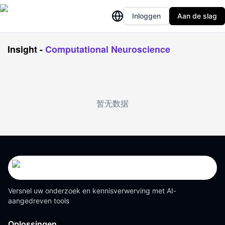
Inloggen
Aan de slag
Insight
-
Computational Neuroscience
暂无数据
Versnel uw onderzoek en kennisverwerving met AI-
aangedreven tools
Oplossingen