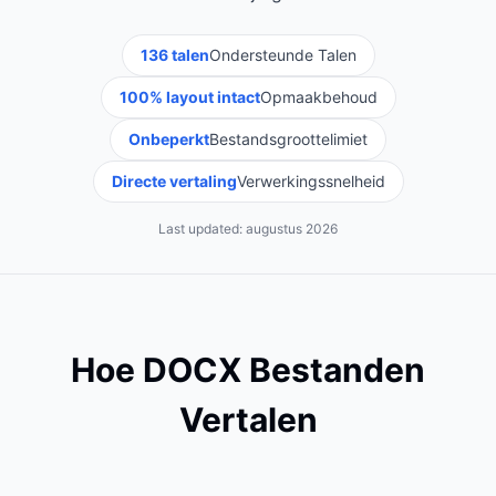
136 talen
Ondersteunde Talen
100% layout intact
Opmaakbehoud
Onbeperkt
Bestandsgroottelimiet
Directe vertaling
Verwerkingssnelheid
Last updated:
augustus 2026
Hoe DOCX Bestanden
Vertalen