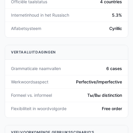
Officiële taalstatus
4 countries
Internetinhoud in het Russisch
5.3%
Alfabetsysteem
Cyrillic
VERTAALUITDAGINGEN
Grammaticale naamvallen
6 cases
Werkwoordsaspect
Perfective/Imperfective
Formeel vs. informeel
Ты/Вы distinction
Flexibiliteit in woordvolgorde
Free order
VEELVOORKOMENDE GEBRUIKSSCENARIO'S