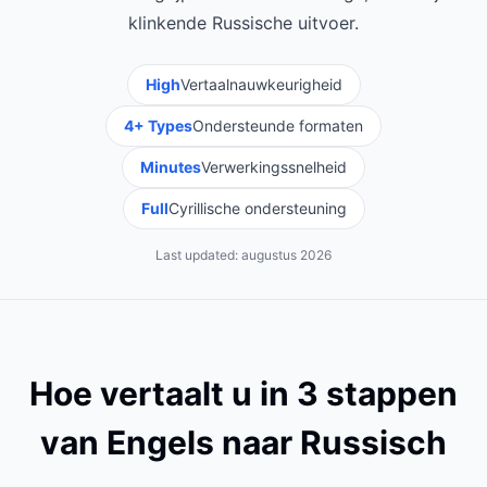
klinkende Russische uitvoer.
High
Vertaalnauwkeurigheid
4+ Types
Ondersteunde formaten
Minutes
Verwerkingssnelheid
Full
Cyrillische ondersteuning
Last updated:
augustus 2026
Hoe vertaalt u in 3 stappen
van Engels naar Russisch