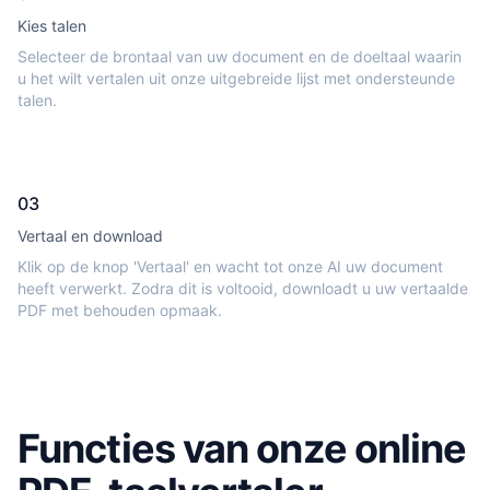
Kies talen
Selecteer de brontaal van uw document en de doeltaal waarin
u het wilt vertalen uit onze uitgebreide lijst met ondersteunde
talen.
03
Vertaal en download
Klik op de knop 'Vertaal' en wacht tot onze AI uw document
heeft verwerkt. Zodra dit is voltooid, downloadt u uw vertaalde
PDF met behouden opmaak.
Functies van onze online