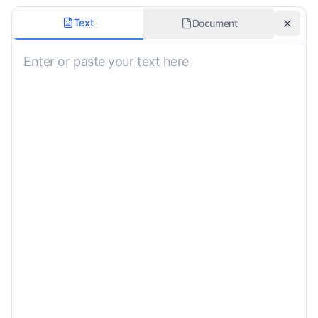
Dialect
Text
Document
Formele Taal
Onderwerp
Aangepaste Vereisten