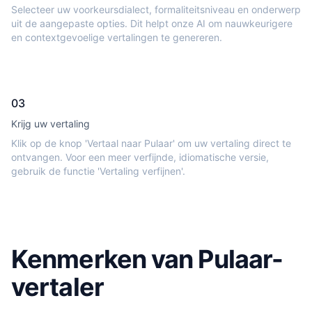
Selecteer uw voorkeursdialect, formaliteitsniveau en onderwerp
uit de aangepaste opties. Dit helpt onze AI om nauwkeurigere
en contextgevoelige vertalingen te genereren.
03
Krijg uw vertaling
Klik op de knop 'Vertaal naar Pulaar' om uw vertaling direct te
ontvangen. Voor een meer verfijnde, idiomatische versie,
gebruik de functie 'Vertaling verfijnen'.
Kenmerken van Pulaar-
vertaler