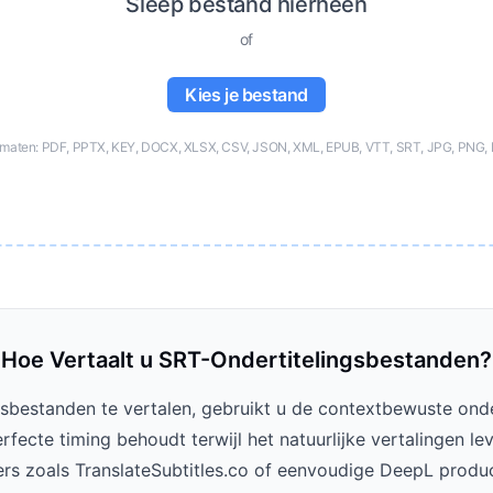
Sleep bestand hierheen
of
Kies je bestand
rmaten: PDF, PPTX, KEY, DOCX, XLSX, CSV, JSON, XML, EPUB, VTT, SRT, JPG, PNG, 
Hoe Vertaalt u SRT-Ondertitelingsbestanden?
sbestanden te vertalen, gebruikt u de contextbewuste onder
erfecte timing behoudt terwijl het natuurlijke vertalingen le
ers zoals TranslateSubtitles.co of eenvoudige DeepL produc