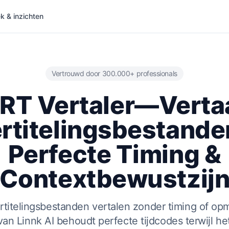
 & inzichten
Vertrouwd door 300.000+ professionals
RT Vertaler—Verta
rtitelingsbestande
Perfecte Timing &
Contextbewustzij
titelingsbestanden vertalen zonder timing of opm
van Linnk AI behoudt perfecte tijdcodes terwijl h