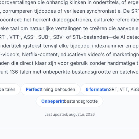
rdvertalingen die onhandig klinken in ondertitels, of erg
 corrumperen tijdcodes of verliezen synchronisatie. De SRT
eocontext: het herkent dialoogpatronen, culturele referentie
ieke taal om natuurlijke vertalingen te creëren die aanvoele
SRT-, VTT-, ASS-, SUB-, SBV- of STL-bestanden—de AI detec
 ondertitelingstekst terwijl elke tijdcode, indexnummer en o
e-video's, Netflix-content, educatieve video's of marketingma
nden die direct klaar zijn voor gebruik zonder handmatige 
unt 136 talen met onbeperkte bestandsgrootte en batchve
e talen
Perfect
timing behouden
6 formaten
SRT, VTT, ASS
Onbeperkt
bestandsgrootte
Last updated:
augustus 2026