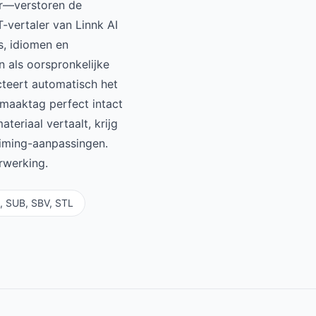
er—verstoren de
-vertaler van Linnk AI
s, idiomen en
n als oorspronkelijke
teert automatisch het
pmaaktag perfect intact
teriaal vertaalt, krijg
timing-aanpassingen.
rwerking.
, SUB, SBV, STL