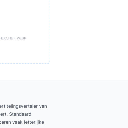
HEIC, HEIF, WEBP
titelingsvertaler van
vert. Standaard
eren vaak letterlijke