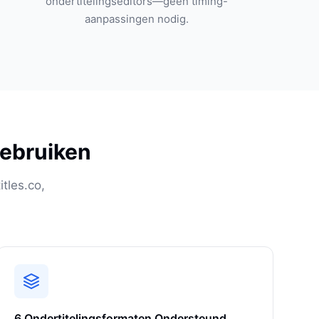
ondertitelingseditors—geen timing-
aanpassingen nodig.
Gebruiken
tles.co,
6 Ondertitelingsformaten Ondersteund