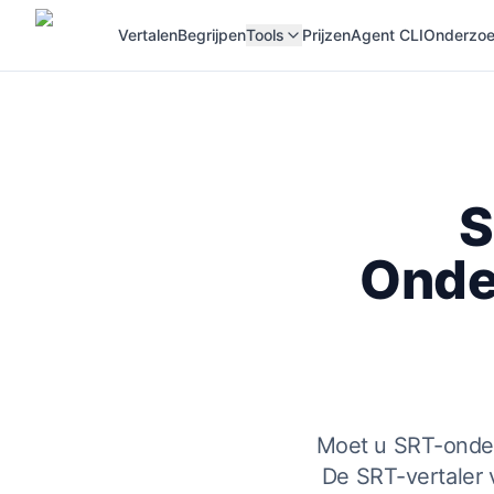
Vertalen
Begrijpen
Tools
Prijzen
Agent CLI
Onderzoek
S
Onde
Moet u SRT-onder
De SRT-vertaler 