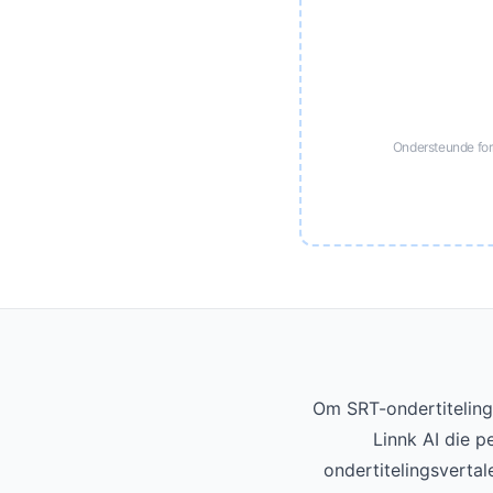
Ondersteunde fo
Om SRT-ondertiteling
Linnk AI die p
ondertitelingsvertal