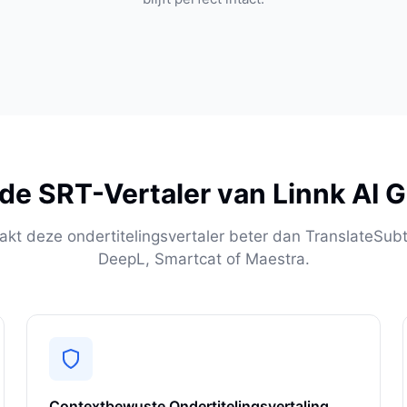
e SRT-Vertaler van Linnk AI 
kt deze ondertitelingsvertaler beter dan TranslateSubti
DeepL, Smartcat of Maestra.
Contextbewuste Ondertitelingsvertaling