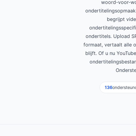
woord-voor-woo
ondertitelingsopmaak,
begrijpt vid
ondertitelingsspecif
ondertitels. Upload 
formaat, vertaalt alle
blijft. Of u nu YouTub
ondertitelingsbesta
Onderste
136
ondersteund