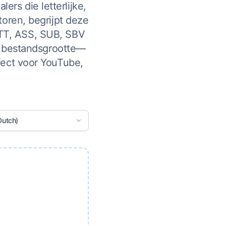
ers die letterlijke,
toren, begrijpt deze
 VTT, ASS, SUB, SBV
e bestandsgrootte—
fect voor YouTube,
Dutch)