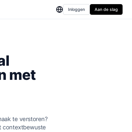
Inloggen
Aan de slag
al
n met
n
aak te verstoren?
et contextbewuste