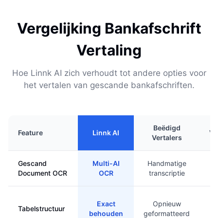
Vergelijking Bankafschrift
Vertaling
Hoe Linnk AI zich verhoudt tot andere opties voor
het vertalen van gescande bankafschriften.
Beëdigd
Feature
Linnk AI
Ve
Vertalers
Gescand
Multi-AI
Handmatige
Document OCR
OCR
transcriptie
Exact
Opnieuw
Tabelstructuur
behouden
geformatteerd