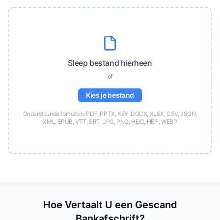
Sleep bestand hierheen
of
Kies je bestand
Ondersteunde formaten: PDF, PPTX, KEY, DOCX, XLSX, CSV, JSON,
XML, EPUB, VTT, SRT, JPG, PNG, HEIC, HEIF, WEBP
Hoe Vertaalt U een Gescand
Bankafschrift?