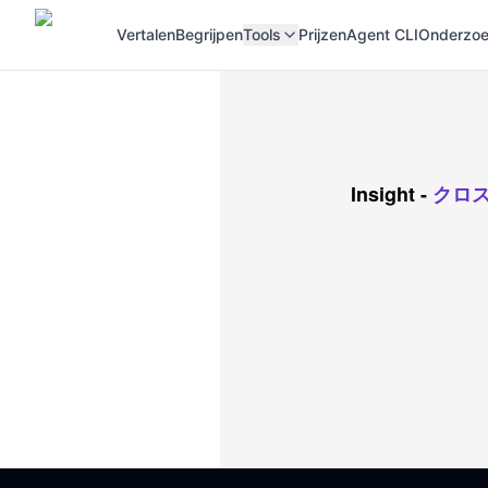
Vertalen
Begrijpen
Tools
Prijzen
Agent CLI
Onderzoek
Insight
-
クロ