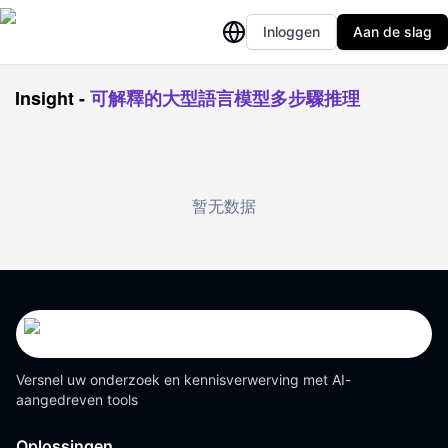
Inloggen
Aan de slag
Insight
-
可解釋的大型語言模型多步驟推理
暂无数据
Versnel uw onderzoek en kennisverwerving met AI-
aangedreven tools
Oplossingen