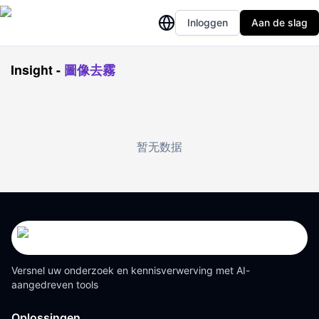
Inloggen
Aan de slag
Insight
-
圖像去霧
暂无数据
Versnel uw onderzoek en kennisverwerving met AI-
aangedreven tools
Oplossingen