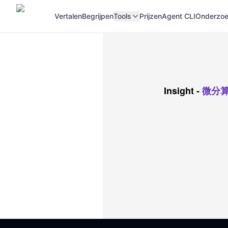
Vertalen
Begrijpen
Tools
Prijzen
Agent CLI
Onderzoek
Insight
-
微分