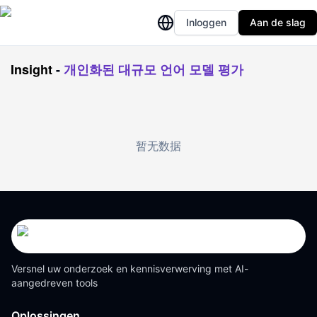
Inloggen
Aan de slag
Insight
-
개인화된 대규모 언어 모델 평가
暂无数据
Versnel uw onderzoek en kennisverwerving met AI-
aangedreven tools
Oplossingen