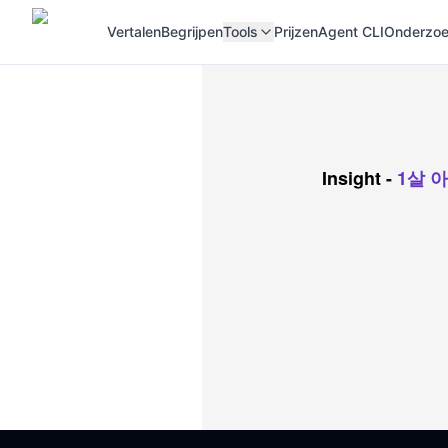
Vertalen
Begrijpen
Tools
Prijzen
Agent CLI
Onderzoek
Insight
-
1살 