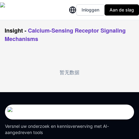
Inloggen
Aan de slag
Insight
-
Calcium-Sensing Receptor Signaling
Mechanisms
暂无数据
Versnel uw onderzoek en kennisverwerving met AI-
aangedreven tools