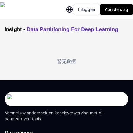
Inloggen
Aan de slag
Insight
-
Data Partitioning For Deep Learning
暂无数据
Versnel uw onderzoek en kennisverwerving met AI-
aangedreven tools
Oplossingen