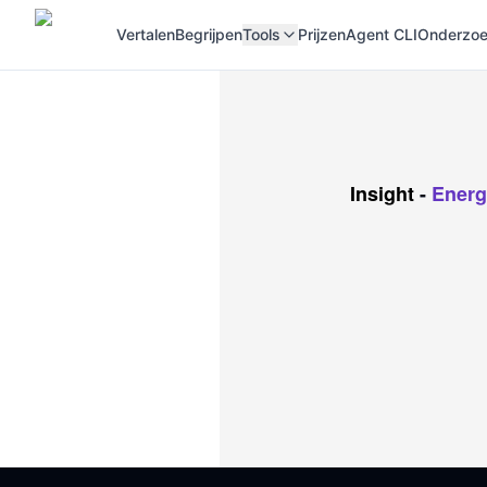
Vertalen
Begrijpen
Tools
Prijzen
Agent CLI
Onderzoek
Insight
-
Energ