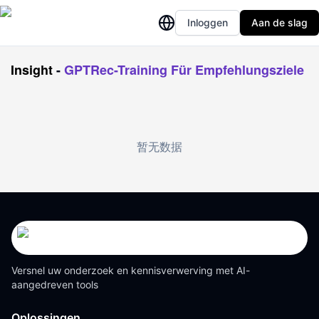
Inloggen
Aan de slag
Insight
-
GPTRec-Training Für Empfehlungsziele
暂无数据
Versnel uw onderzoek en kennisverwerving met AI-
aangedreven tools
Oplossingen