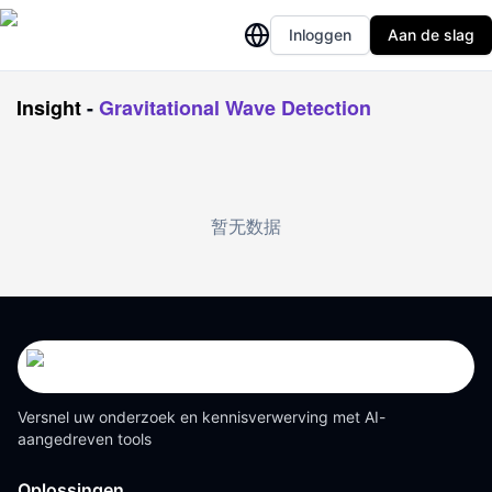
Inloggen
Aan de slag
Insight
-
Gravitational Wave Detection
暂无数据
Versnel uw onderzoek en kennisverwerving met AI-
aangedreven tools
Oplossingen