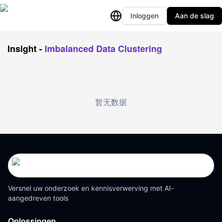
Inloggen
Aan de slag
Insight
-
Imbalanced Data Clustering
暂无数据
Versnel uw onderzoek en kennisverwerving met AI-
aangedreven tools
Oplossingen