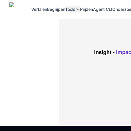
Vertalen
Begrijpen
Tools
Prijzen
Agent CLI
Onderzoek
Insight
-
Impac