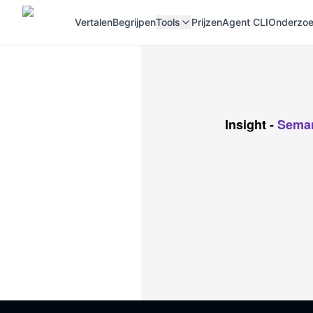
Vertalen
Begrijpen
Tools
Prijzen
Agent CLI
Onderzoek
Insight
-
Seman