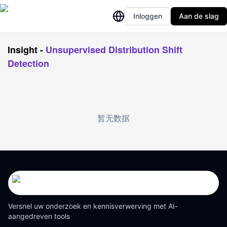
Inloggen
Aan de slag
Insight
-
Unsupervised Distribution Shift
Detection
暂无数据
Versnel uw onderzoek en kennisverwerving met AI-
aangedreven tools