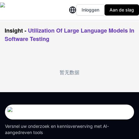
Inloggen
Aan de slag
Insight
-
Utilization Of Large Language Models In
Software Testing
暂无数据
Versnel uw onderzoek en kennisverwerving met AI-
aangedreven tools