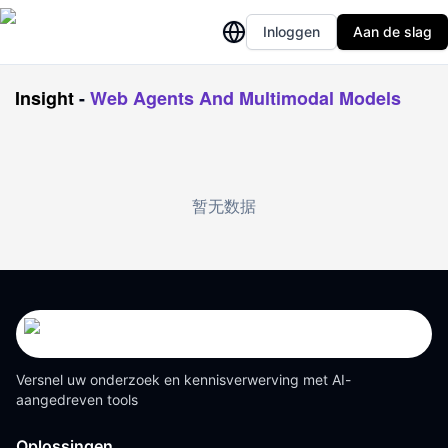
Inloggen
Aan de slag
Insight
-
Web Agents And Multimodal Models
暂无数据
Versnel uw onderzoek en kennisverwerving met AI-
aangedreven tools
Oplossingen