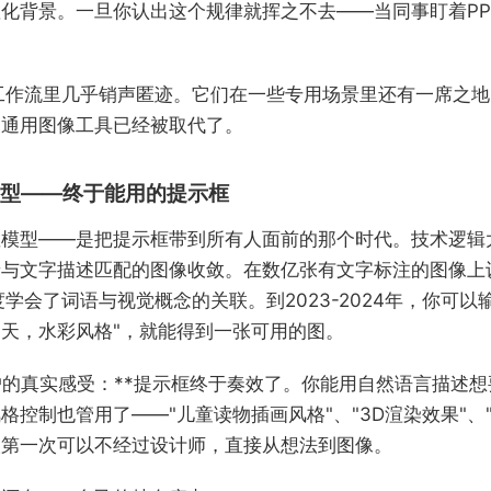
化背景。一旦你认出这个规律就挥之不去——当同事盯着PPT
工作流里几乎销声匿迹。它们在一些专用场景里还有一席之
为通用图像工具已经被取代了。
型——终于能用的提示框
散模型——是把提示框带到所有人面前的那个时代。技术逻辑
着与文字描述匹配的图像收敛。在数亿张有文字标注的图像上
度学会了词语与视觉概念的关联。到2023-2024年，你可以
天，水彩风格"，就能得到一张可用的图。
户的真实感受：**提示框终于奏效了。你能用自然语言描述
格控制也管用了——"儿童读物插画风格"、"3D渲染效果"、
人第一次可以不经过设计师，直接从想法到图像。