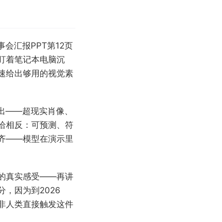
会汇报PPT第12页
"盯着笔记本电脑沉
快速给出够用的视觉素
出——超现实肖像、
恰相反：可预测、符
齐——模型在演示里
的真实感受——再讲
，因为到2026
非人类直接触发这件