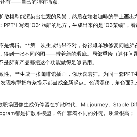
也还有——自己的特有痛点。
**扩散模型能渲染出壮观的风景，然后在端着咖啡的手上画出
PPT里写着"Q3业绩"的地方，生成出来的是"Q3菜绩"，
而不是编辑。**第一次生成结果不对，你很难单独修复问题所
，得到一张不同的图——带着新的瑕疵。局部重绘（遮住问
不是所有产品都把这个功能做得足够易用。
一致性。**生成一张咖啡馆插画，你欣喜若狂。为同一套PPT
会发现模型把每条提示都当成全新起点。色调漂移，角色面孔
职场图像生成仍停留在扩散时代。Midjourney、Stable Dif
ly、Ideogram都是扩散系模型，各自套着不同的外壳。质量很
。