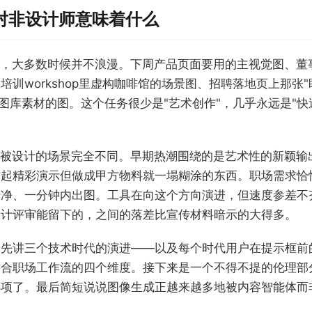
"对非设计师意味着什么
成，大多数时候并不浪漫。下周产品页面要用的主视觉图、董事
培训workshop里虚构咖啡馆的场景图、招聘落地页上那张
4年图库素材的图。这个任务很少是"艺术创作"，几乎永远是"
初被设计的场景完全不同。早期热潮围绕的是艺术性的新颖输
撑起精彩演示但做成甲方物料就一塌糊涂的东西。职场需求恰
干净、一分钟内出图。工具在向这个方向演进，但速度参差不
设计评审能留下的，之间的落差比宣传材料暗示的大得多。
。先讲三个技术时代的演进——以及每个时代用户在提示框前
合职场工作流的四个维度。接下来是一个不得不提的伦理部分
选项了。最后简短说说图像生成正越来越多地被内容智能体而