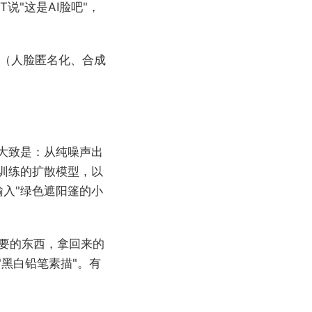
说"这是AI脸吧"，
地（人脸匿名化、合成
大致是：从纯噪声出
训练的扩散模型，以
输入"绿色遮阳篷的小
想要的东西，拿回来的
"黑白铅笔素描"。有