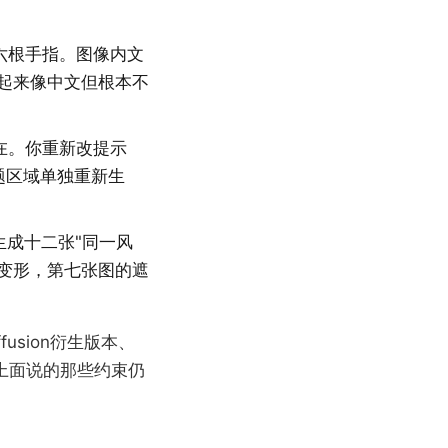
六根手指。图像内文
看起来像中文但根本不
在。你重新改提示
题区域单独重新生
生成十二张"同一风
变形，第七张图的遮
fusion衍生版本、
高；上面说的那些约束仍