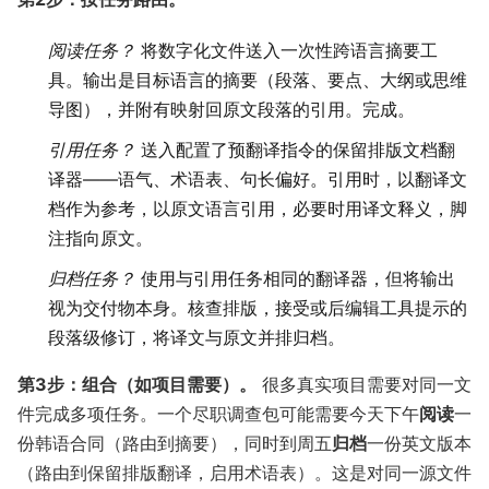
阅读任务？
将数字化文件送入一次性跨语言摘要工
具。输出是目标语言的摘要（段落、要点、大纲或思维
导图），并附有映射回原文段落的引用。完成。
引用任务？
送入配置了预翻译指令的保留排版文档翻
译器——语气、术语表、句长偏好。引用时，以翻译文
档作为参考，以原文语言引用，必要时用译文释义，脚
注指向原文。
归档任务？
使用与引用任务相同的翻译器，但将输出
视为交付物本身。核查排版，接受或后编辑工具提示的
段落级修订，将译文与原文并排归档。
第3步：组合（如项目需要）。
很多真实项目需要对同一文
件完成多项任务。一个尽职调查包可能需要今天下午
阅读
一
份韩语合同（路由到摘要），同时到周五
归档
一份英文版本
（路由到保留排版翻译，启用术语表）。这是对同一源文件