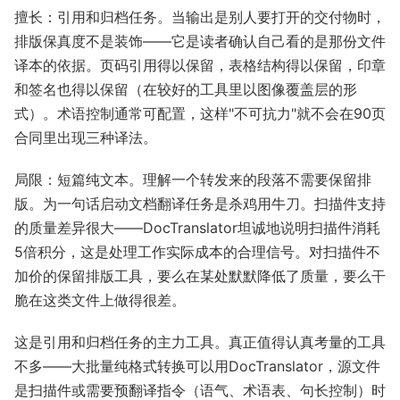
擅长：引用和归档任务。当输出是别人要打开的交付物时，
排版保真度不是装饰——它是读者确认自己看的是那份文件
译本的依据。页码引用得以保留，表格结构得以保留，印章
和签名也得以保留（在较好的工具里以图像覆盖层的形
式）。术语控制通常可配置，这样"不可抗力"就不会在90页
合同里出现三种译法。
局限：短篇纯文本。理解一个转发来的段落不需要保留排
版。为一句话启动文档翻译任务是杀鸡用牛刀。扫描件支持
的质量差异很大——DocTranslator坦诚地说明扫描件消耗
5倍积分，这是处理工作实际成本的合理信号。对扫描件不
加价的保留排版工具，要么在某处默默降低了质量，要么干
脆在这类文件上做得很差。
这是引用和归档任务的主力工具。真正值得认真考量的工具
不多——大批量纯格式转换可以用DocTranslator，源文件
是扫描件或需要预翻译指令（语气、术语表、句长控制）时