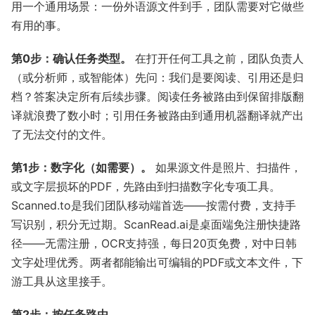
用一个通用场景：一份外语源文件到手，团队需要对它做些
有用的事。
第0步：确认任务类型。
在打开任何工具之前，团队负责人
（或分析师，或智能体）先问：我们是要阅读、引用还是归
档？答案决定所有后续步骤。阅读任务被路由到保留排版翻
译就浪费了数小时；引用任务被路由到通用机器翻译就产出
了无法交付的文件。
第1步：数字化（如需要）。
如果源文件是照片、扫描件，
或文字层损坏的PDF，先路由到扫描数字化专项工具。
Scanned.to是我们团队移动端首选——按需付费，支持手
写识别，积分无过期。ScanRead.ai是桌面端免注册快捷路
径——无需注册，OCR支持强，每日20页免费，对中日韩
文字处理优秀。两者都能输出可编辑的PDF或文本文件，下
游工具从这里接手。
第2步：按任务路由。