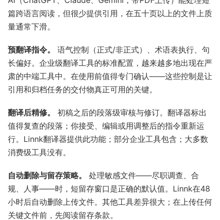
AI（ChatGPT、Claude、Gemini，带PDF上传）能处理短
篇跨语言阅读，但很少提供引用，在五十页以上的文件上质
量通常下滑。
预翻译指令。
语气控制（正式/非正式）、术语表执行、句
长偏好。企业级翻译工具的标准配置，越来越多地出现在严
肃的中端工具中。在使用前值得专门确认——这些控制是让
引用和归档任务的交付物真正可用的关键。
翻译后精修。
初稿之后的段落级审核与修订。翻译器标出
值得复查的段落；你接受、编辑或用调整后的指令重新运
行。Linnk翻译器提供此功能；部分企业工具包含；大多数
消费级工具没有。
自动删除与留存策略。
处理敏感文件——尽职调查、合
规、人事——时，短留存窗口是正确的默认值。Linnk在48
小时后自动删除上传文件。其他工具差异很大；在上传任何
关键文件前，先阅读留存条款。