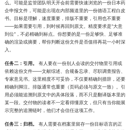
么。可能是监管团队明天开会前需要快速浏览的一份日本药
企申报文件，可能是出现在内部频道里的一份德语工程白皮
书。目标是理解，速度重要，排版不重要，引用也不重要
——如果需要引用，到时候再回到原文。精度要求是"大意
到位"，不必精确到标点。你想要的是一份足够快、足够准
确的渲染或摘要，帮你判断这份文件是否值得再花一小时深
入。
任务二：引用。
有人要在一份别人会读的交付物里引用或
依赖这份文件——文献综述、合规备忘录、尽职调查报告、
专家意见书。这里精度不可妥协，不仅要精确到措辞，还要
精确到脚注。排版通常也重要（页码必须与原文一致）。引
用必须能追溯到原文中的具体段落，而不只是翻译版本里的
某一段。交付物的读者不一定看得懂原文，但只有当你能展
示完整的追溯链时，他们才会信任这项工作。
任务三：归档。
有人需要在档案里留存一份目标语言的正