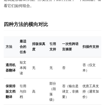
看它们如何组合。
四种方法的横向对比
最适
排版保真
引用
一次性跨语
方法
合的
扫描件支持
度
支持
言摘要
任务
短文
通用机
否（仅文
本阅
无
无
否
器翻译
本）
读
部分
保留排
引用
否（输出是
优质工具支
（段
版文档
与归
高
译文，非摘
持（通常加
落
翻译
档
要）
价）
级）