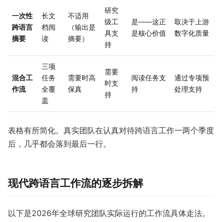
研究
一次性
长文
不适用
级工
是——这正
取决于上游
跨语言
档阅
（输出是
具支
是核心价值
数字化质量
摘要
读
摘要）
持
三项
需要
混合工
任务
需要时高
阅读任务支
通过专项预
时支
作流
全覆
保真
持
处理支持
持
盖
表格有所简化。真实团队在认真对待跨语言工作一两个季度
后，几乎都会落到最后一行。
现代跨语言工作流的逐步拆解
以下是2026年全球研究团队实际运行的工作流具体走法。