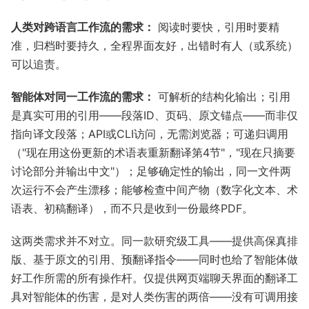
人类对跨语言工作流的需求：
阅读时要快，引用时要精
准，归档时要持久，全程界面友好，出错时有人（或系统）
可以追责。
智能体对同一工作流的需求：
可解析的结构化输出；引用
是真实可用的引用——段落ID、页码、原文锚点——而非仅
指向译文段落；API或CLI访问，无需浏览器；可递归调用
（"现在用这份更新的术语表重新翻译第4节"，"现在只摘要
讨论部分并输出中文"）；足够确定性的输出，同一文件两
次运行不会产生漂移；能够检查中间产物（数字化文本、术
语表、初稿翻译），而不只是收到一份最终PDF。
这两类需求并不对立。同一款研究级工具——提供高保真排
版、基于原文的引用、预翻译指令——同时也给了智能体做
好工作所需的所有操作杆。仅提供网页端聊天界面的翻译工
具对智能体的伤害，是对人类伤害的两倍——没有可调用接