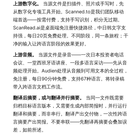
上游数字化。
当源文件是扫描件、照片或手写时，先
从数字化专项工具开始。Scanned.to是我们团队移动
端首选——按需付费，支持手写识别，积分无过期。
ScanRead.ai是桌面端免注册快捷路径，中日韩文字支
持强，每日20页免费处理。不同阶段，同一条旅程；干
净的输入让跨语言阶段的效果更好。
上游音频。
当源文件是录音——一次日本投资者电话
会议、一堂西班牙语讲座、一段多语言采访——先从音
频处理开始。Audien处理从音频到可用文本的全过程，
免注册，每日90分钟免费，支持67种语言。将转录稿
带入跨语言文档工作流。
翻译后摘要，或与翻译并行摘要。
当同一文件既需要
归档目标语言版本，又需要生成内部简报时，并行运行
翻译和摘要，而非串行。翻译产出交付物，一次性跨语
言摘要产出简报。不要串联——先翻译再摘要会叠加误
差，如前所述。