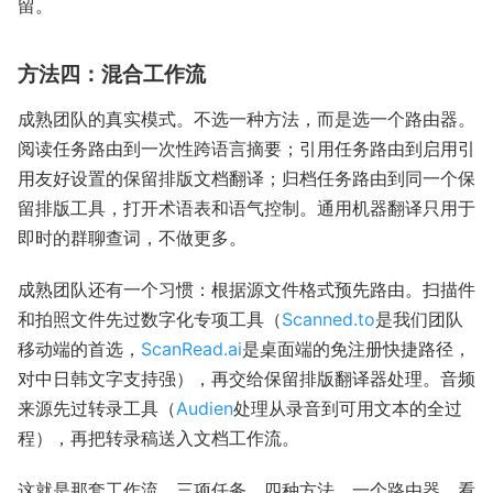
留。
方法四：混合工作流
成熟团队的真实模式。不选一种方法，而是选一个路由器。
阅读任务路由到一次性跨语言摘要；引用任务路由到启用引
用友好设置的保留排版文档翻译；归档任务路由到同一个保
留排版工具，打开术语表和语气控制。通用机器翻译只用于
即时的群聊查词，不做更多。
成熟团队还有一个习惯：根据源文件格式预先路由。扫描件
和拍照文件先过数字化专项工具（
Scanned.to
是我们团队
移动端的首选，
ScanRead.ai
是桌面端的免注册快捷路径，
对中日韩文字支持强），再交给保留排版翻译器处理。音频
来源先过转录工具（
Audien
处理从录音到可用文本的全过
程），再把转录稿送入文档工作流。
这就是那套工作流。三项任务，四种方法，一个路由器。看