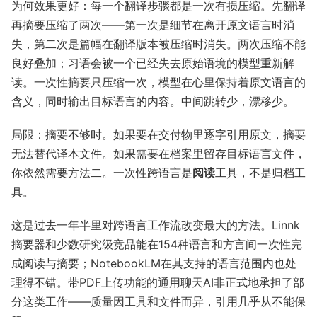
为何效果更好：每一个翻译步骤都是一次有损压缩。先翻译
再摘要压缩了两次——第一次是细节在离开原文语言时消
失，第二次是篇幅在翻译版本被压缩时消失。两次压缩不能
良好叠加；习语会被一个已经失去原始语境的模型重新解
读。一次性摘要只压缩一次，模型在心里保持着原文语言的
含义，同时输出目标语言的内容。中间跳转少，漂移少。
局限：摘要不够时。如果要在交付物里逐字引用原文，摘要
无法替代译本文件。如果需要在档案里留存目标语言文件，
你依然需要方法二。一次性跨语言是
阅读
工具，不是归档工
具。
这是过去一年半里对跨语言工作流改变最大的方法。Linnk
摘要器和少数研究级竞品能在154种语言和方言间一次性完
成阅读与摘要；NotebookLM在其支持的语言范围内也处
理得不错。带PDF上传功能的通用聊天AI非正式地承担了部
分这类工作——质量因工具和文件而异，引用几乎从不能保