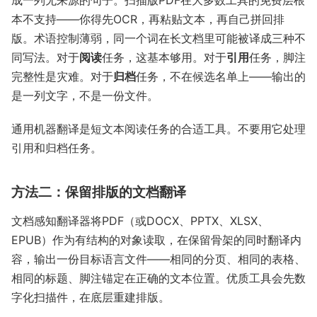
成一列无来源的句子。扫描版PDF在大多数工具的免费层根
本不支持——你得先OCR，再粘贴文本，再自己拼回排
版。术语控制薄弱，同一个词在长文档里可能被译成三种不
同写法。对于
阅读
任务，这基本够用。对于
引用
任务，脚注
完整性是灾难。对于
归档
任务，不在候选名单上——输出的
是一列文字，不是一份文件。
通用机器翻译是短文本阅读任务的合适工具。不要用它处理
引用和归档任务。
方法二：保留排版的文档翻译
文档感知翻译器将PDF（或DOCX、PPTX、XLSX、
EPUB）作为有结构的对象读取，在保留骨架的同时翻译内
容，输出一份目标语言文件——相同的分页、相同的表格、
相同的标题、脚注锚定在正确的文本位置。优质工具会先数
字化扫描件，在底层重建排版。