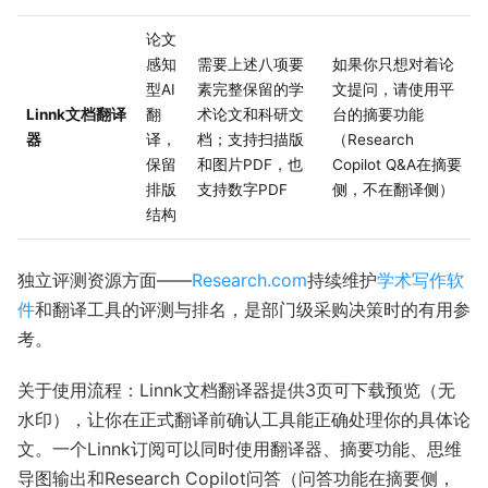
论文
感知
需要上述八项要
如果你只想对着论
型AI
素完整保留的学
文提问，请使用平
Linnk文档翻译
翻
术论文和科研文
台的摘要功能
器
译，
档；支持扫描版
（Research
保留
和图片PDF，也
Copilot Q&A在摘要
排版
支持数字PDF
侧，不在翻译侧）
结构
独立评测资源方面——
Research.com
持续维护
学术写作软
件
和翻译工具的评测与排名，是部门级采购决策时的有用参
考。
关于使用流程：Linnk文档翻译器提供3页可下载预览（无
水印），让你在正式翻译前确认工具能正确处理你的具体论
文。一个Linnk订阅可以同时使用翻译器、摘要功能、思维
导图输出和Research Copilot问答（问答功能在摘要侧，