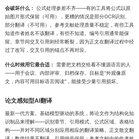
会破坏什么：
公式处理参差不齐——有的工具将公式以原
始图片形式保留（可用），更糟的情况是部分OCR识别、
部分翻译（不可用）。参考文献处理质量不稳定，有些工具
知道作者姓名不该翻译，有些不知道。编号引用通常能保
留。章节间交叉引用则经常断裂，因为正文在翻译过程中经
过了改写，交叉引用的锚点不再对应。
什么时候用它最合适：
需要把文档交给看不懂源语言的人
——用于会议、内部评审、归档保存。目标是"外观像原
文，内容可用目标语言阅读"，能接受少量引用损坏。
论文感知型AI翻译
最新一代方案。基础模型驱动的系统，将论文作为结构化知
识制品来理解——识别章节、引用模式、公式区域、表格结
构——并对不同区域分别应用相应的翻译策略。正文散文翻
译；数值结果不翻译。引用编号保留；参考文献中的作者姓