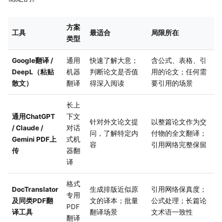
方案
工具
最适合
局限所在
类型
Google翻译 /
通用
快速了解大意；
含公式、表格、引
DeepL（粘贴
机器
判断论文是否值
用的论文；任何需
散文）
翻译
得深入阅读
要引用的场景
长上
通用ChatGPT
下文
针对外文论文提
以整篇论文作为交
/ Claude /
对话
问，了解特定内
付物的全文翻译；
Gemini PDF上
式机
容
引用网络完整保留
传
器翻
译
格式
DocTranslator
生成排版近似原
引用网络保真度；
专用
及同类PDF翻
文的译本；批量
公式处理；长篇论
PDF
译工具
翻译场景
文术语一致性
翻译