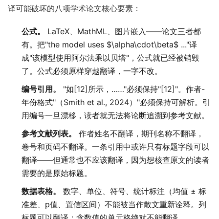
译可能破坏的八项学术论文核心要素：
公式。
LaTeX、MathML、图片嵌入——论文三者都
有。把"the model uses $\alpha\cdot\beta$ ..."译
成"该模型使用阿尔法乘以贝塔"，公式就已经被销毁
了。公式必须原样穿越翻译，一字不改。
编号引用。
"如[12]所示，……"必须保持"[12]"。作者-
年份格式"（Smith et al., 2024）"必须保持可解析。引
用编号一旦漂移，读者就无法将论断追溯到参考文献。
参考文献列表。
作者姓名不翻译，期刊名称不翻译，
卷号和页码不翻译。一条引用中或许只有标题字段可以
翻译——但通常也不应该翻译，因为想核查原文的读者
需要的是原始标题。
数据表格。
数字、单位、符号、统计标注（均值 ± 标
准差、p值、置信区间）不能被当作散文重新诠释。列
标题可以翻译；含数值的单元格绝对不能翻译。