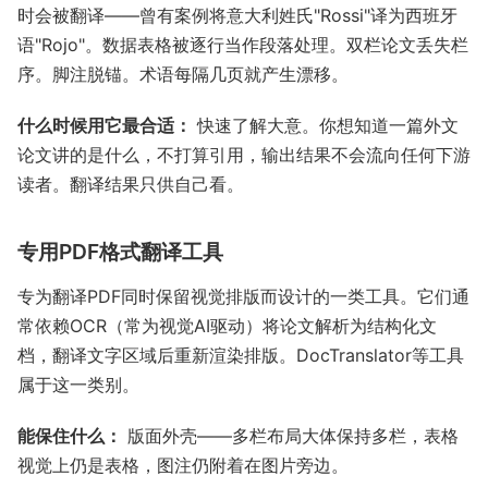
时会被翻译——曾有案例将意大利姓氏"Rossi"译为西班牙
语"Rojo"。数据表格被逐行当作段落处理。双栏论文丢失栏
序。脚注脱锚。术语每隔几页就产生漂移。
什么时候用它最合适：
快速了解大意。你想知道一篇外文
论文讲的是什么，不打算引用，输出结果不会流向任何下游
读者。翻译结果只供自己看。
专用PDF格式翻译工具
专为翻译PDF同时保留视觉排版而设计的一类工具。它们通
常依赖OCR（常为视觉AI驱动）将论文解析为结构化文
档，翻译文字区域后重新渲染排版。DocTranslator等工具
属于这一类别。
能保住什么：
版面外壳——多栏布局大体保持多栏，表格
视觉上仍是表格，图注仍附着在图片旁边。