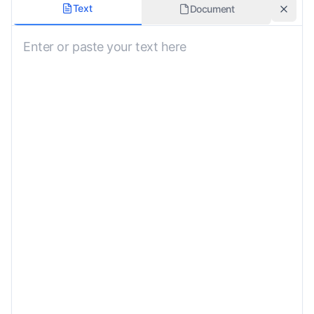
翻译风格
Text
Document
未指定
包含发音指南
方言
未指定
包含文化背景
自定义要求