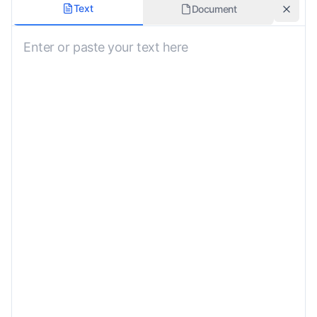
文档类型
Text
Document
未指定
保留原始格式
语气
未指定
词汇表使用
自定义说明