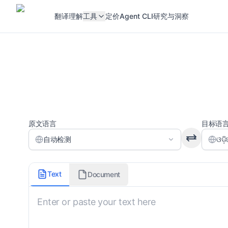
翻译
理解
工具
定价
Agent CLI
研究与洞察
原文语言
目标语
自动检测
ଓଡ଼
正式程度
Text
Document
未指定
自定义说明