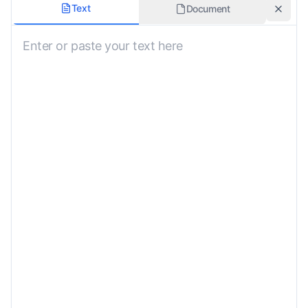
翻译风格
Text
Document
未指定
包含发音指南
文化背景
未指定
其他翻译说明