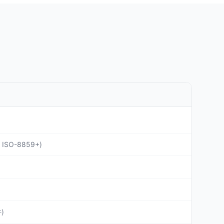
SO-8859+)
)