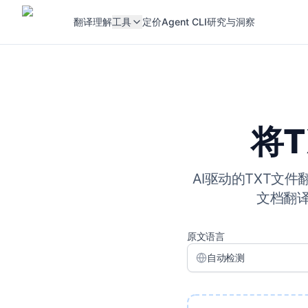
翻译
理解
工具
定价
Agent CLI
研究与洞察
将T
AI驱动的TXT文
文档翻译
原文语言
自动检测