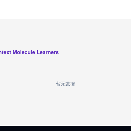
ntext Molecule Learners
暂无数据