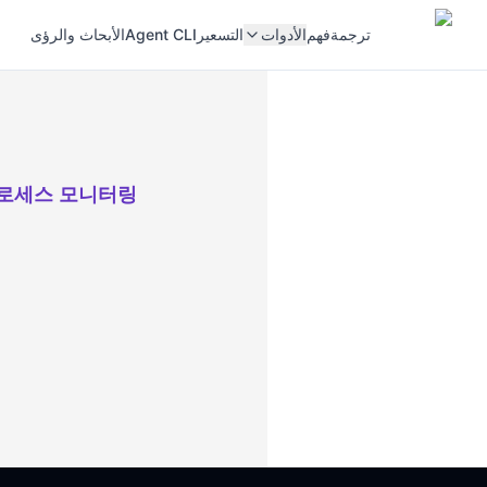
ترجمة
فهم
الأدوات
التسعير
Agent CLI
الأبحاث والرؤى
로세스 모니터링