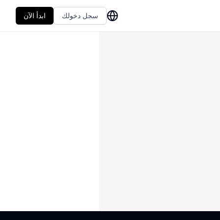
سجل دخولك
ابدأ الآن