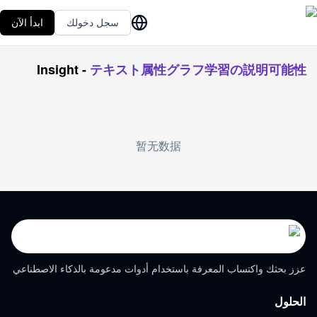
سجل دخولك
ابدأ الآن
Insight
-
テキスト属性グラフ学習の説明可能性
暂无数据
عزز بحثك واكتساب المعرفة باستخدام أدوات مدعومة بالذكاء الاصطناعي
الحلول