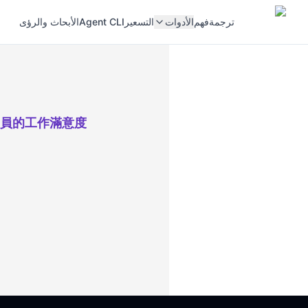
ترجمة
فهم
الأدوات
التسعير
Agent CLI
الأبحاث والرؤى
員的工作滿意度