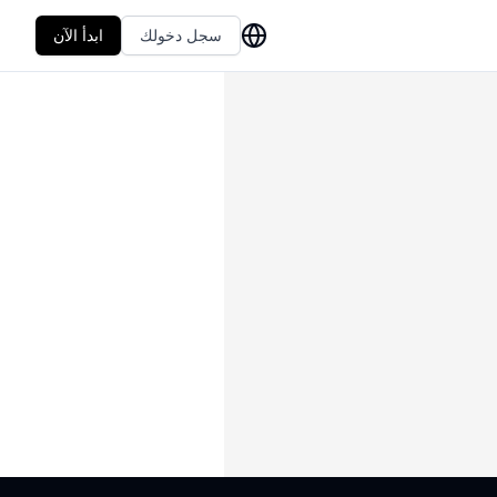
سجل دخولك
ابدأ الآن