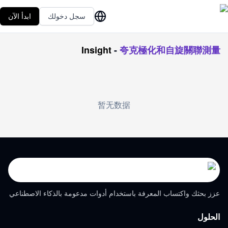
سجل دخولك
ابدأ الآن
Insight
-
夸克極化和自旋關聯測量
暂无数据
عزز بحثك واكتساب المعرفة باستخدام أدوات مدعومة بالذكاء الاصطناعي
الحلول