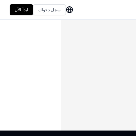
سجل دخولك
ابدأ الآن