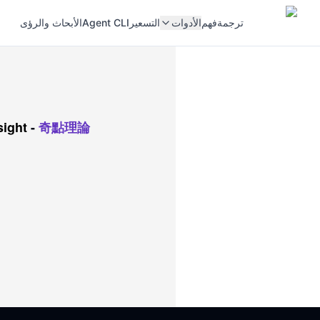
ترجمة
فهم
الأدوات
التسعير
Agent CLI
الأبحاث والرؤى
sight
-
奇點理論