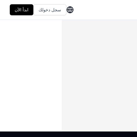
سجل دخولك
ابدأ الآن