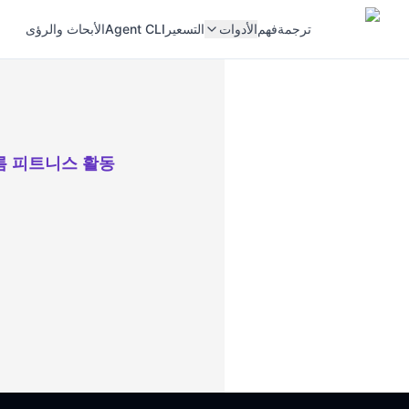
ترجمة
فهم
الأدوات
التسعير
Agent CLI
الأبحاث والرؤى
름 피트니스 활동