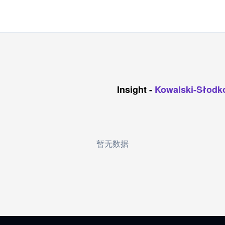
Insight
-
Kowalski-Słodk
暂无数据