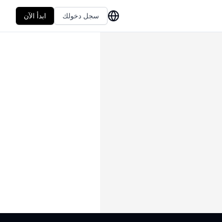
سجل دخولك
ابدأ الآن