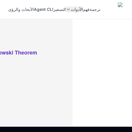
ترجمة
فهم
الأدوات
التسعير
Agent CLI
الأبحاث والرؤى
owski Theorem