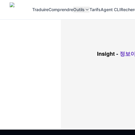
Traduire
Comprendre
Outils
Tarifs
Agent CLI
Recher
Insight
-
정보