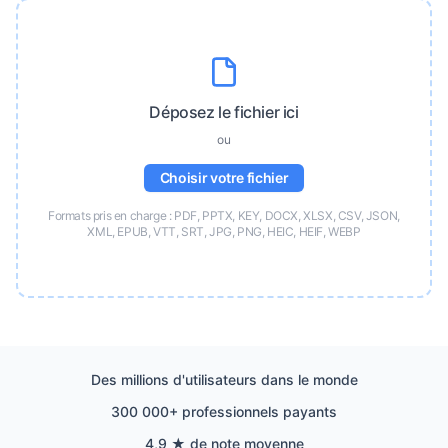
Déposez le fichier ici
ou
Choisir votre fichier
Formats pris en charge : PDF, PPTX, KEY, DOCX, XLSX, CSV, JSON,
XML, EPUB, VTT, SRT, JPG, PNG, HEIC, HEIF, WEBP
Des millions d'utilisateurs dans le monde
300 000+ professionnels payants
4,9 ★ de note moyenne