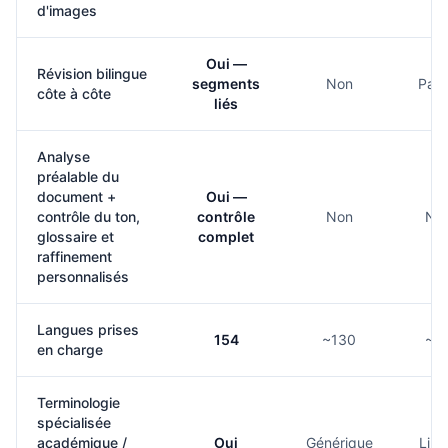
d'images
Oui —
Révision bilingue
segments
Non
Parti
côte à côte
liés
Analyse
préalable du
document +
Oui —
contrôle du ton,
contrôle
Non
No
glossaire et
complet
raffinement
personnalisés
Langues prises
154
~130
~3
en charge
Terminologie
spécialisée
académique /
Oui
Générique
Limi