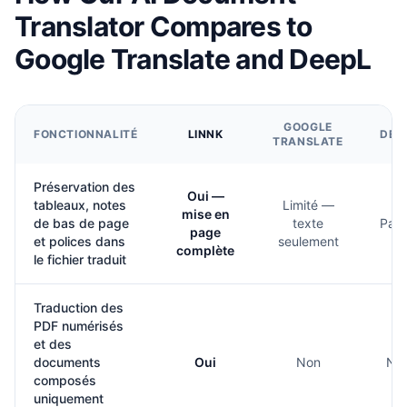
Translator Compares to
Google Translate and DeepL
GOOGLE
FONCTIONNALITÉ
LINNK
DEE
TRANSLATE
Préservation des
Oui —
tableaux, notes
Limité —
mise en
de bas de page
texte
Parti
page
et polices dans
seulement
complète
le fichier traduit
Traduction des
PDF numérisés
et des
documents
Oui
Non
No
composés
uniquement