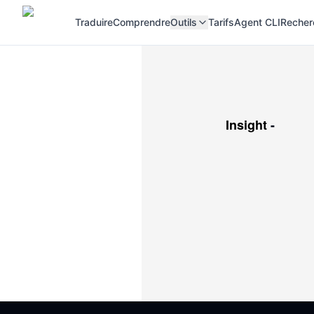
Traduire
Comprendre
Outils
Tarifs
Agent CLI
Recher
Insight
-