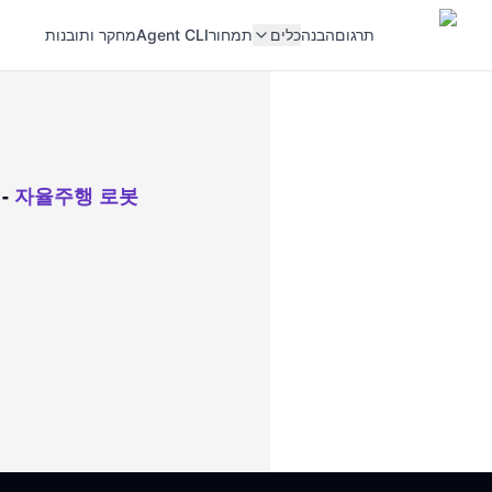
תרגום
הבנה
כלים
תמחור
Agent CLI
מחקר ותובנות
-
자율주행 로봇