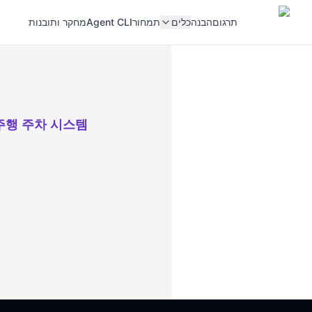
תרגום
הבנה
כלים
תמחור
Agent CLI
מחקר ותובנות
주행 주차 시스템