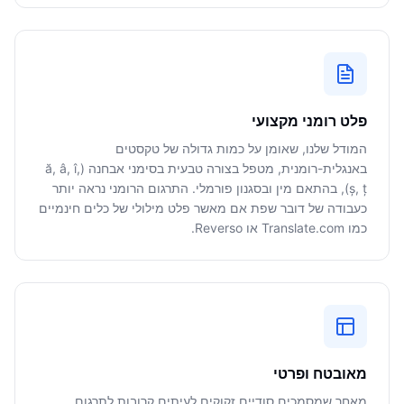
פלט רומני מקצועי
המודל שלנו, שאומן על כמות גדולה של טקסטים
באנגלית-רומנית, מטפל בצורה טבעית בסימני אבחנה (ă, â, î,
ș, ț), בהתאם מין ובסגנון פורמלי. התרגום הרומני נראה יותר
כעבודה של דובר שפת אם מאשר פלט מילולי של כלים חינמיים
כמו Translate.com או Reverso.
מאובטח ופרטי
מאחר שמסמכים סודיים זקוקים לעיתים קרובות לתרגום,